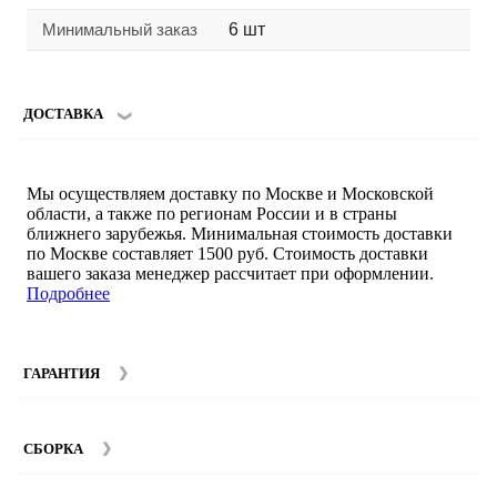
Минимальный заказ
6 шт
ДОСТАВКА
Мы осуществляем доставку по Москве и Московской
области, а также по регионам России и в страны
ближнего зарубежья. Минимальная стоимость доставки
по Москве составляет 1500 руб. Стоимость доставки
вашего заказа менеджер рассчитает при оформлении.
Подробнее
ГАРАНТИЯ
Гарантийный срок на мебель компании SMART DECOR
составляет 12 месяцев с момента покупки при
СБОРКА
соблюдении правил эксплуатации. Подробнее об
условиях гарантии и эксплуатации товаров смотрите в