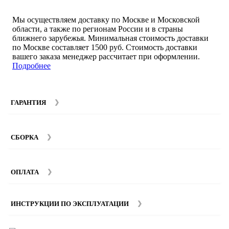
Мы осуществляем доставку по Москве и Московской
области, а также по регионам России и в страны
ближнего зарубежья. Минимальная стоимость доставки
по Москве составляет 1500 руб. Стоимость доставки
вашего заказа менеджер рассчитает при оформлении.
Подробнее
ГАРАНТИЯ
Гарантийный срок на мебель компании SMART DECOR
составляет 12 месяцев с момента покупки при
СБОРКА
соблюдении правил эксплуатации. Подробнее об
условиях гарантии и эксплуатации товаров смотрите в
Мы предоставляем услуги сборки и монтажа мебели.
разделе
Гарантия
.
Стоимость сборки зависит от количества и моделей
ОПЛАТА
изделий. Подробную информацию вы можете уточнить у
наших
менеджеров
.
ИНСТРУКЦИИ ПО ЭКСПЛУАТАЦИИ