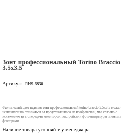
Зонт профессиональный Torino Braccio
3.5x3.5
Артикул:
RHS-6830
Фактический цвет изделия зонт профессиональный torino braccio 3.5x3.5 может
незначительно отличаться от представленного на изображении, что связано с
искажением цветопередачи монитором, настройками фотоаппаратуры и иными
факторами.
Наличие товара уточняйте у менеджера