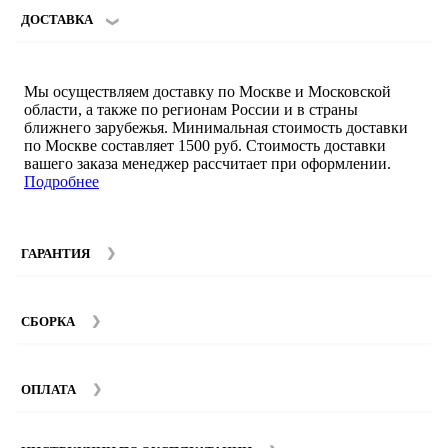
ДОСТАВКА
Мы осуществляем доставку по Москве и Московской
области, а также по регионам России и в страны
ближнего зарубежья. Минимальная стоимость доставки
по Москве составляет 1500 руб. Стоимость доставки
вашего заказа менеджер рассчитает при оформлении.
Подробнее
ГАРАНТИЯ
Гарантийный срок на мебель компании SMART DECOR
составляет 12 месяцев с момента покупки при
СБОРКА
соблюдении правил эксплуатации. Подробнее об
условиях гарантии и эксплуатации товаров смотрите в
Мы предоставляем услуги сборки и монтажа мебели.
разделе
Гарантия
.
Стоимость сборки зависит от количества и моделей
ОПЛАТА
изделий. Подробную информацию вы можете уточнить у
наших
менеджеров
.