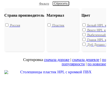
Фильтр
Страна производитель
Материал
Цвет
Россия
Пластик
Белый HPL к
Венге HPL к
Выбеленный 
Гранж HPL к
Дуб Делано 
Сортировка
сначала дороже
|
сначала дешевле
|
по
популярности
|
по новизне