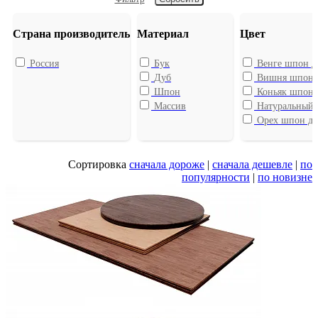
Страна производитель
Материал
Цвет
Россия
Бук
Венге шпон д
Дуб
Вишня шпон 
Шпон
Коньяк шпон 
Массив
Натуральный 
Орех шпон ду
Сортировка
сначала дороже
|
сначала дешевле
|
по
популярности
|
по новизне