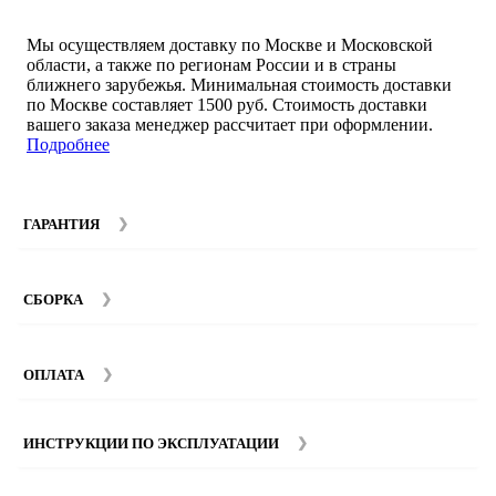
Мы осуществляем доставку по Москве и Московской
области, а также по регионам России и в страны
ближнего зарубежья. Минимальная стоимость доставки
по Москве составляет 1500 руб. Стоимость доставки
вашего заказа менеджер рассчитает при оформлении.
Подробнее
ГАРАНТИЯ
Гарантийный срок на мебель компании SMART DECOR
составляет 12 месяцев с момента покупки при
СБОРКА
соблюдении правил эксплуатации. Подробнее об
условиях гарантии и эксплуатации товаров смотрите в
Мы предоставляем услуги сборки и монтажа мебели.
разделе
Гарантия
.
Стоимость сборки зависит от количества и моделей
ОПЛАТА
изделий. Подробную информацию вы можете уточнить у
наших
менеджеров
.
ИНСТРУКЦИИ ПО ЭКСПЛУАТАЦИИ