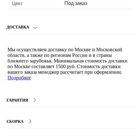
Цвет
Под заказ
ДОСТАВКА
Мы осуществляем доставку по Москве и Московской
области, а также по регионам России и в страны
ближнего зарубежья. Минимальная стоимость доставки
по Москве составляет 1500 руб. Стоимость доставки
вашего заказа менеджер рассчитает при оформлении.
Подробнее
ГАРАНТИЯ
Гарантийный срок на мебель компании SMART DECOR
составляет 12 месяцев с момента покупки при
СБОРКА
соблюдении правил эксплуатации. Подробнее об
условиях гарантии и эксплуатации товаров смотрите в
Мы предоставляем услуги сборки и монтажа мебели.
разделе
Гарантия
.