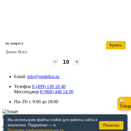
по запросу
Купить
Диван Brace
Email:
info@smdekor.ru
Телефон
8 (499) 130 18 40
Мессенджер
8 (968) 446 14 00
Пн–Пт с 9:00 до 18:00
Мы используем файлы cookie для работы сайта и
аналитики. Подробнее — в
Понятно
© 2026 г. Москва. Дизайнерская мебель для кафе и ресторанов,
Политике конфиденциальности
.