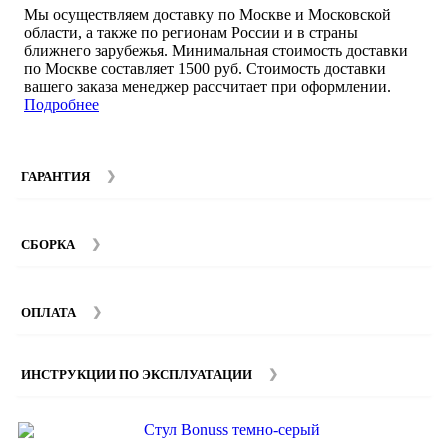
Мы осуществляем доставку по Москве и Московской
области, а также по регионам России и в страны
ближнего зарубежья. Минимальная стоимость доставки
по Москве составляет 1500 руб. Стоимость доставки
вашего заказа менеджер рассчитает при оформлении.
Подробнее
ГАРАНТИЯ
Гарантийный срок на мебель компании SMART DECOR
составляет 12 месяцев с момента покупки при
СБОРКА
соблюдении правил эксплуатации. Подробнее об
условиях гарантии и эксплуатации товаров смотрите в
Мы предоставляем услуги сборки и монтажа мебели.
разделе
Гарантия
.
Стоимость сборки зависит от количества и моделей
ОПЛАТА
изделий. Подробную информацию вы можете уточнить у
наших
менеджеров
.
ИНСТРУКЦИИ ПО ЭКСПЛУАТАЦИИ