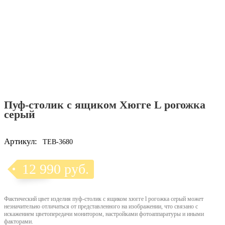
Пуф-столик с ящиком Хюгге L рогожка
серый
Артикул:
TEB-3680
12 990 руб.
Фактический цвет изделия пуф-столик с ящиком хюгге l рогожка серый может
незначительно отличаться от представленного на изображении, что связано с
искажением цветопередачи монитором, настройками фотоаппаратуры и иными
факторами.