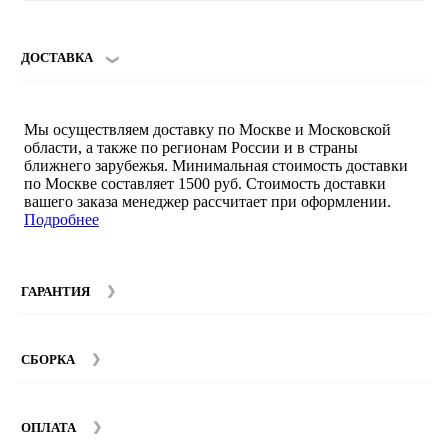
ДОСТАВКА
Мы осуществляем доставку по Москве и Московской
области, а также по регионам России и в страны
ближнего зарубежья. Минимальная стоимость доставки
по Москве составляет 1500 руб. Стоимость доставки
вашего заказа менеджер рассчитает при оформлении.
Подробнее
ГАРАНТИЯ
Гарантийный срок на мебель компании SMART DECOR
составляет 12 месяцев с момента покупки при
СБОРКА
соблюдении правил эксплуатации. Подробнее об
условиях гарантии и эксплуатации товаров смотрите в
Мы предоставляем услуги сборки и монтажа мебели.
разделе
Гарантия
.
Стоимость сборки зависит от количества и моделей
ОПЛАТА
изделий. Подробную информацию вы можете уточнить у