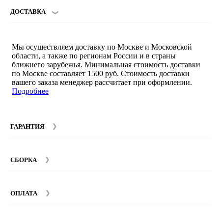
ДОСТАВКА
Мы осуществляем доставку по Москве и Московской
области, а также по регионам России и в страны
ближнего зарубежья. Минимальная стоимость доставки
по Москве составляет 1500 руб. Стоимость доставки
вашего заказа менеджер рассчитает при оформлении.
Подробнее
ГАРАНТИЯ
Гарантийный срок на мебель компании SMART DECOR
составляет 12 месяцев с момента покупки при
СБОРКА
соблюдении правил эксплуатации. Подробнее об
условиях гарантии и эксплуатации товаров смотрите в
Мы предоставляем услуги сборки и монтажа мебели.
разделе
Гарантия
.
Стоимость сборки зависит от количества и моделей
ОПЛАТА
изделий. Подробную информацию вы можете уточнить у
наших
менеджеров
.