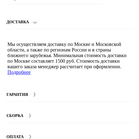
ДОСТАВКА
Мы осуществляем доставку по Москве и Московской
области, а также по регионам России и в страны
ближнего зарубежья. Минимальная стоимость доставки
по Москве составляет 1500 руб. Стоимость доставки
вашего заказа менеджер рассчитает при оформлении.
Подробнее
ГАРАНТИЯ
Гарантийный срок на мебель компании SMART DECOR
составляет 12 месяцев с момента покупки при
СБОРКА
соблюдении правил эксплуатации. Подробнее об
условиях гарантии и эксплуатации товаров смотрите в
Мы предоставляем услуги сборки и монтажа мебели.
разделе
Гарантия
.
Стоимость сборки зависит от количества и моделей
ОПЛАТА