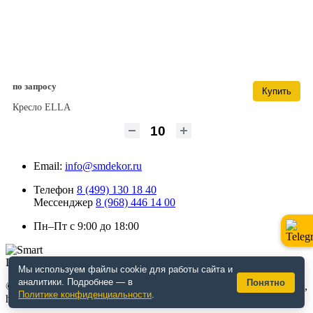
по запросу
Купить
Кресло ELLA
Email:
info@smdekor.ru
Телефон
8 (499) 130 18 40
Мессенджер
8 (968) 446 14 00
Пн–Пт с 9:00 до 18:00
Мы используем файлы cookie для работы сайта и
аналитики. Подробнее — в
Понятно
© 2026 г. Москва. Дизайнерская мебель для кафе и ресторанов,
Политике конфиденциальности
.
horeca, декор. Интернет-магазин smdekor.ru.