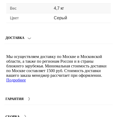
Вес
4,7 кг
Цвет
Серый
ДОСТАВКА
Мы осуществляем доставку по Москве и Московской
области, а также по регионам России и в страны
ближнего зарубежья. Минимальная стоимость доставки
по Москве составляет 1500 руб. Стоимость доставки
вашего заказа менеджер рассчитает при оформлении.
Подробнее
ГАРАНТИЯ
Гарантийный срок на мебель компании SMART DECOR
составляет 12 месяцев с момента покупки при
СБОРКА