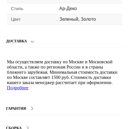
Стиль
Ар-Деко
Цвет
Зеленый, Золото
ДОСТАВКА
Мы осуществляем доставку по Москве и Московской
области, а также по регионам России и в страны
ближнего зарубежья. Минимальная стоимость доставки
по Москве составляет 1500 руб. Стоимость доставки
вашего заказа менеджер рассчитает при оформлении.
Подробнее
ГАРАНТИЯ
Гарантийный срок на мебель компании SMART DECOR
составляет 12 месяцев с момента покупки при
СБОРКА