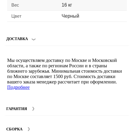
Вес
16 кг
Цвет
Черный
ДОСТАВКА
Мы осуществляем доставку по Москве и Московской
области, а также по регионам России и в страны
ближнего зарубежья. Минимальная стоимость доставки
по Москве составляет 1500 руб. Стоимость доставки
вашего заказа менеджер рассчитает при оформлении.
Подробнее
ГАРАНТИЯ
Гарантийный срок на мебель компании SMART DECOR
составляет 12 месяцев с момента покупки при
СБОРКА
соблюдении правил эксплуатации. Подробнее об