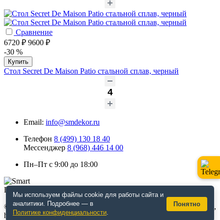
Сравнение
6720 ₽
9600 ₽
-30 %
Купить
Стол Secret De Maison Patio стальной сплав, черный
Email:
info@smdekor.ru
Телефон
8 (499) 130 18 40
Мессенджер
8 (968) 446 14 00
Пн–Пт с 9:00 до 18:00
Мы используем файлы cookie для работы сайта и
аналитики. Подробнее — в
Понятно
© 2026 г. Москва. Дизайнерская мебель для кафе и ресторанов,
Политике конфиденциальности
.
horeca, декор. Интернет-магазин smdekor.ru.