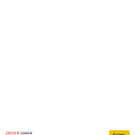
20050 ₽
25060 ₽
Купить