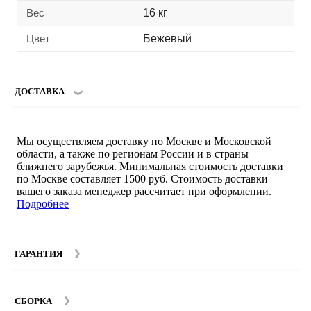
Вес
16 кг
Цвет
Бежевый
ДОСТАВКА
Мы осуществляем доставку по Москве и Московской
области, а также по регионам России и в страны
ближнего зарубежья. Минимальная стоимость доставки
по Москве составляет 1500 руб. Стоимость доставки
вашего заказа менеджер рассчитает при оформлении.
Подробнее
ГАРАНТИЯ
Гарантийный срок на мебель компании SMART DECOR
составляет 12 месяцев с момента покупки при
СБОРКА
соблюдении правил эксплуатации. Подробнее об