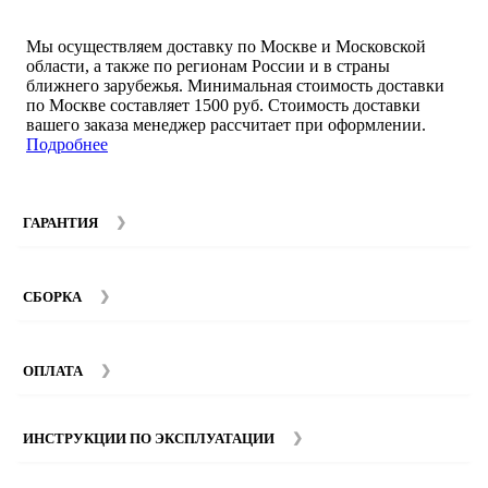
Мы осуществляем доставку по Москве и Московской
области, а также по регионам России и в страны
ближнего зарубежья. Минимальная стоимость доставки
по Москве составляет 1500 руб. Стоимость доставки
вашего заказа менеджер рассчитает при оформлении.
Подробнее
ГАРАНТИЯ
Гарантийный срок на мебель компании SMART DECOR
составляет 12 месяцев с момента покупки при
СБОРКА
соблюдении правил эксплуатации. Подробнее об
условиях гарантии и эксплуатации товаров смотрите в
Мы предоставляем услуги сборки и монтажа мебели.
разделе
Гарантия
.
Стоимость сборки зависит от количества и моделей
ОПЛАТА
изделий. Подробную информацию вы можете уточнить у
наших
менеджеров
.
ИНСТРУКЦИИ ПО ЭКСПЛУАТАЦИИ