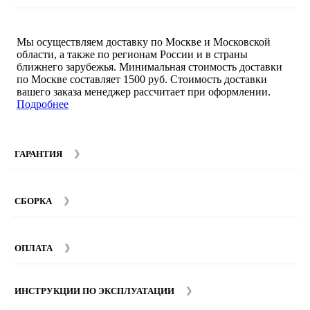
Мы осуществляем доставку по Москве и Московской
области, а также по регионам России и в страны
ближнего зарубежья. Минимальная стоимость доставки
по Москве составляет 1500 руб. Стоимость доставки
вашего заказа менеджер рассчитает при оформлении.
Подробнее
ГАРАНТИЯ
Гарантийный срок на мебель компании SMART DECOR
составляет 12 месяцев с момента покупки при
СБОРКА
соблюдении правил эксплуатации. Подробнее об
условиях гарантии и эксплуатации товаров смотрите в
Мы предоставляем услуги сборки и монтажа мебели.
разделе
Гарантия
.
Стоимость сборки зависит от количества и моделей
ОПЛАТА
изделий. Подробную информацию вы можете уточнить у
наших
менеджеров
.
ИНСТРУКЦИИ ПО ЭКСПЛУАТАЦИИ