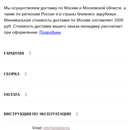
Мы осуществляем доставку по Москве и Московской области, а
также по регионам России и в страны ближнего зарубежья.
Минимальная стоимость доставки по Москве составляет 1500
руб. Стоимость доставки вашего заказа менеджер рассчитает
при оформлении.
Подробнее
ГАРАНТИЯ
Гарантийный срок на мебель компании SMART DECOR
составляет 12 месяцев с момента покупки при соблюдении
СБОРКА
правил эксплуатации. Подробнее об условиях гарантии и
эксплуатации товаров смотрите в разделе
Гарантия
.
Мы предоставляем услуги сборки и монтажа мебели.
Стоимость сборки зависит от количества и моделей изделий.
ОПЛАТА
Подробную информацию вы можете уточнить у наших
менеджеров
.
ИНСТРУКЦИИ ПО ЭКСПЛУАТАЦИИ
Email:
info@smdekor.ru