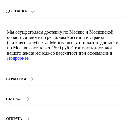
ДОСТАВКА
Мы осуществляем доставку по Москве и Московской
области, а также по регионам России и в страны
ближнего зарубежья. Минимальная стоимость доставки
по Москве составляет 1500 руб. Стоимость доставки
вашего заказа менеджер рассчитает при оформлении.
Подробнее
ГАРАНТИЯ
Гарантийный срок на мебель компании SMART DECOR
составляет 12 месяцев с момента покупки при
СБОРКА
соблюдении правил эксплуатации. Подробнее об
условиях гарантии и эксплуатации товаров смотрите в
Мы предоставляем услуги сборки и монтажа мебели.
разделе
Гарантия
.
Стоимость сборки зависит от количества и моделей
ОПЛАТА
изделий. Подробную информацию вы можете уточнить у
наших
менеджеров
.