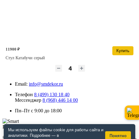
11900 ₽
Купить
Стул Катабучи серый
Email:
info@smdekor.ru
Телефон
8 (499) 130 18 40
Мессенджер
8 (968) 446 14 00
Пн–Пт с 9:00 до 18:00
Мы используем файлы cookie для работы сайта и
аналитики. Подробнее — в
Понятно
© 2026 г. Москва. Дизайнерская мебель для кафе и ресторанов,