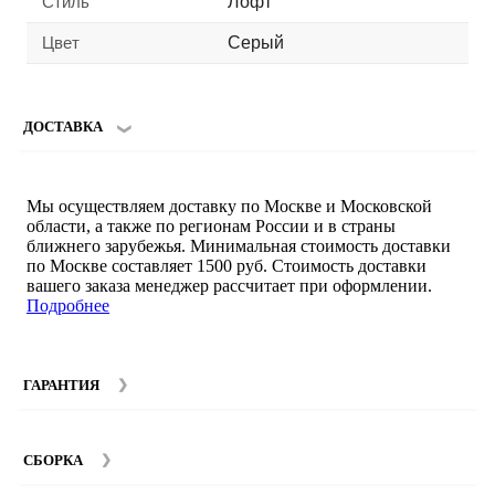
Стиль
Лофт
Цвет
Серый
ДОСТАВКА
Мы осуществляем доставку по Москве и Московской
области, а также по регионам России и в страны
ближнего зарубежья. Минимальная стоимость доставки
по Москве составляет 1500 руб. Стоимость доставки
вашего заказа менеджер рассчитает при оформлении.
Подробнее
ГАРАНТИЯ
Гарантийный срок на мебель компании SMART DECOR
составляет 12 месяцев с момента покупки при
СБОРКА
соблюдении правил эксплуатации. Подробнее об