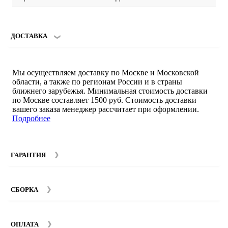
ДОСТАВКА
Мы осуществляем доставку по Москве и Московской
области, а также по регионам России и в страны
ближнего зарубежья. Минимальная стоимость доставки
по Москве составляет 1500 руб. Стоимость доставки
вашего заказа менеджер рассчитает при оформлении.
Подробнее
ГАРАНТИЯ
Гарантийный срок на мебель компании SMART DECOR
составляет 12 месяцев с момента покупки при
СБОРКА
соблюдении правил эксплуатации. Подробнее об
условиях гарантии и эксплуатации товаров смотрите в
Мы предоставляем услуги сборки и монтажа мебели.
разделе
Гарантия
.
Стоимость сборки зависит от количества и моделей
ОПЛАТА