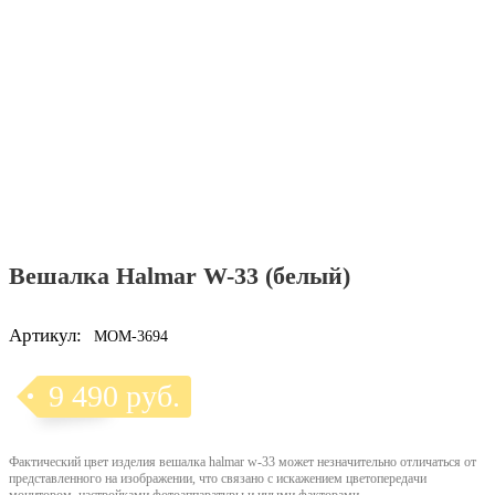
Вешалка Halmar W-33 (белый)
Артикул:
MOM-3694
9 490 руб.
Фактический цвет изделия вешалка halmar w-33 может незначительно отличаться от
представленного на изображении, что связано с искажением цветопередачи
монитором, настройками фотоаппаратуры и иными факторами.