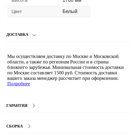
Высота
1760 мм
Цвет
Белый
ДОСТАВКА
Мы осуществляем доставку по Москве и Московской
области, а также по регионам России и в страны
ближнего зарубежья. Минимальная стоимость доставки
по Москве составляет 1500 руб. Стоимость доставки
вашего заказа менеджер рассчитает при оформлении.
Подробнее
ГАРАНТИЯ
Гарантийный срок на мебель компании SMART DECOR
составляет 12 месяцев с момента покупки при
СБОРКА
соблюдении правил эксплуатации. Подробнее об
условиях гарантии и эксплуатации товаров смотрите в