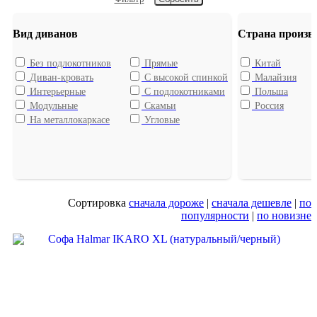
Вид диванов
Страна произв
Без подлокотников
Прямые
Китай
Диван-кровать
С высокой спинкой
Малайзия
Интерьерные
С подлокотниками
Польша
Модульные
Скамьи
Россия
На металлокаркасе
Угловые
Сортировка
сначала дороже
|
сначала дешевле
|
по
популярности
|
по новизне