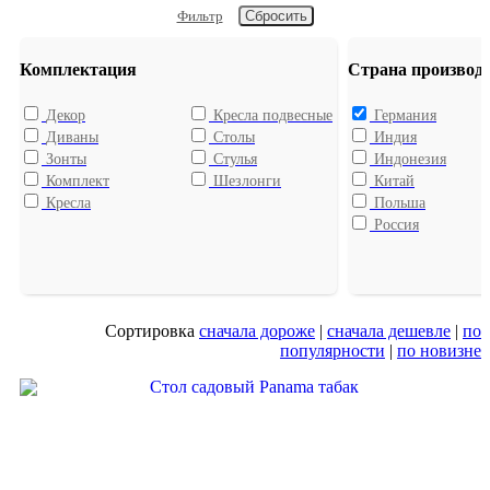
Фильтр
Комплектация
Страна производ
Декор
Кресла подвесные
Германия
Диваны
Столы
Индия
Зонты
Стулья
Индонезия
Комплект
Шезлонги
Китай
Кресла
Польша
Россия
Сортировка
сначала дороже
|
сначала дешевле
|
по
популярности
|
по новизне