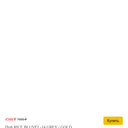
4560 ₽
7600 ₽
Купить
Пуф RICE BLUVEL-14 GREY / GOLD