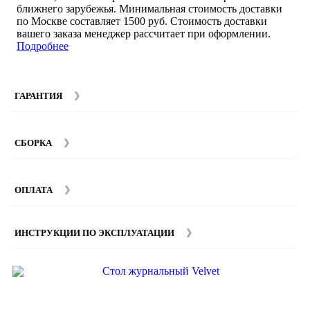
ближнего зарубежья. Минимальная стоимость доставки
по Москве составляет 1500 руб. Стоимость доставки
вашего заказа менеджер рассчитает при оформлении.
Подробнее
ГАРАНТИЯ
Гарантийный срок на мебель компании SMART DECOR
составляет 12 месяцев с момента покупки при
СБОРКА
соблюдении правил эксплуатации. Подробнее об
условиях гарантии и эксплуатации товаров смотрите в
Мы предоставляем услуги сборки и монтажа мебели.
разделе
Гарантия
.
Стоимость сборки зависит от количества и моделей
ОПЛАТА
изделий. Подробную информацию вы можете уточнить у
наших
менеджеров
.
ИНСТРУКЦИИ ПО ЭКСПЛУАТАЦИИ