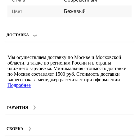
Цвет
Бежевый
ДОСТАВКА
Мы осуществляем доставку по Москве и Московской
области, а также по регионам России и в страны
ближнего зарубежья. Минимальная стоимость доставки
по Москве составляет 1500 руб. Стоимость доставки
вашего заказа менеджер рассчитает при оформлении.
Подробнее
ГАРАНТИЯ
Гарантийный срок на мебель компании SMART DECOR
составляет 12 месяцев с момента покупки при
СБОРКА
соблюдении правил эксплуатации. Подробнее об
условиях гарантии и эксплуатации товаров смотрите в