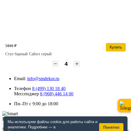
5800 ₽
Купить
Стул барный Сайпл серый
Email:
info@smdekor.ru
Телефон
8 (499) 130 18 40
Мессенджер
8 (968) 446 14 00
Пн–Пт с 9:00 до 18:00
Мы используем файлы cookie для работы сайта и
аналитики. Подробнее — в
Понятно
© 2026 г. Москва. Дизайнерская мебель для кафе и ресторанов,