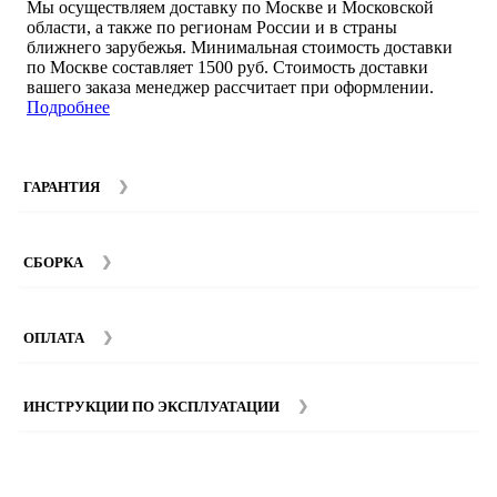
Мы осуществляем доставку по Москве и Московской
области, а также по регионам России и в страны
ближнего зарубежья. Минимальная стоимость доставки
по Москве составляет 1500 руб. Стоимость доставки
вашего заказа менеджер рассчитает при оформлении.
Подробнее
ГАРАНТИЯ
Гарантийный срок на мебель компании SMART DECOR
составляет 12 месяцев с момента покупки при
СБОРКА
соблюдении правил эксплуатации. Подробнее об
условиях гарантии и эксплуатации товаров смотрите в
Мы предоставляем услуги сборки и монтажа мебели.
разделе
Гарантия
.
Стоимость сборки зависит от количества и моделей
ОПЛАТА
изделий. Подробную информацию вы можете уточнить у
наших
менеджеров
.
ИНСТРУКЦИИ ПО ЭКСПЛУАТАЦИИ