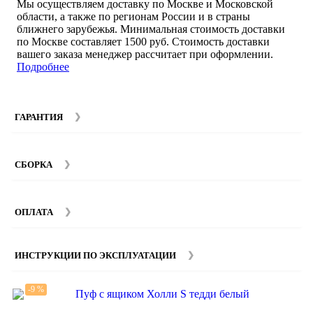
Мы осуществляем доставку по Москве и Московской
области, а также по регионам России и в страны
ближнего зарубежья. Минимальная стоимость доставки
по Москве составляет 1500 руб. Стоимость доставки
вашего заказа менеджер рассчитает при оформлении.
Подробнее
ГАРАНТИЯ
Гарантийный срок на мебель компании SMART DECOR
составляет 12 месяцев с момента покупки при
СБОРКА
соблюдении правил эксплуатации. Подробнее об
условиях гарантии и эксплуатации товаров смотрите в
Мы предоставляем услуги сборки и монтажа мебели.
разделе
Гарантия
.
Стоимость сборки зависит от количества и моделей
ОПЛАТА
изделий. Подробную информацию вы можете уточнить у
наших
менеджеров
.
ИНСТРУКЦИИ ПО ЭКСПЛУАТАЦИИ
-9 %