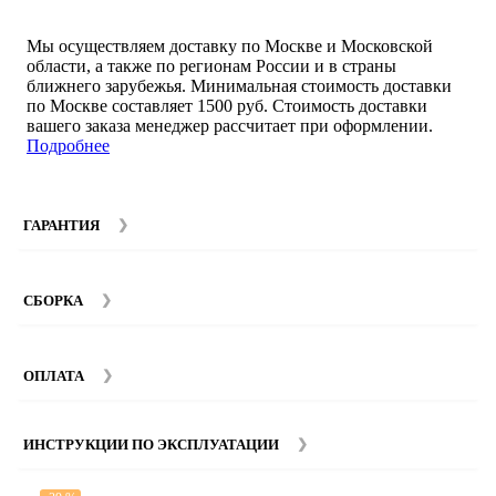
Мы осуществляем доставку по Москве и Московской
области, а также по регионам России и в страны
ближнего зарубежья. Минимальная стоимость доставки
по Москве составляет 1500 руб. Стоимость доставки
вашего заказа менеджер рассчитает при оформлении.
Подробнее
ГАРАНТИЯ
Гарантийный срок на мебель компании SMART DECOR
составляет 12 месяцев с момента покупки при
СБОРКА
соблюдении правил эксплуатации. Подробнее об
условиях гарантии и эксплуатации товаров смотрите в
Мы предоставляем услуги сборки и монтажа мебели.
разделе
Гарантия
.
Стоимость сборки зависит от количества и моделей
ОПЛАТА
изделий. Подробную информацию вы можете уточнить у
наших
менеджеров
.
ИНСТРУКЦИИ ПО ЭКСПЛУАТАЦИИ