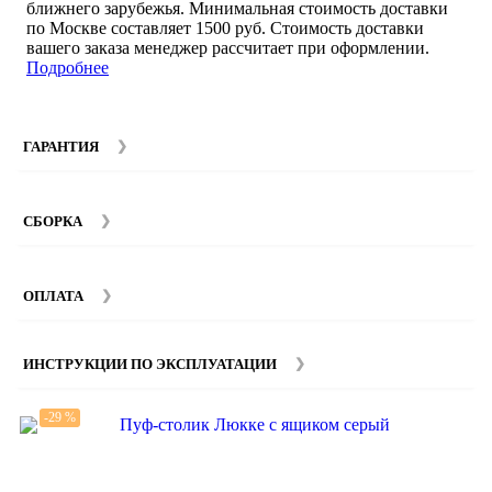
ближнего зарубежья. Минимальная стоимость доставки
по Москве составляет 1500 руб. Стоимость доставки
вашего заказа менеджер рассчитает при оформлении.
Подробнее
ГАРАНТИЯ
Гарантийный срок на мебель компании SMART DECOR
составляет 12 месяцев с момента покупки при
СБОРКА
соблюдении правил эксплуатации. Подробнее об
условиях гарантии и эксплуатации товаров смотрите в
Мы предоставляем услуги сборки и монтажа мебели.
разделе
Гарантия
.
Стоимость сборки зависит от количества и моделей
ОПЛАТА
изделий. Подробную информацию вы можете уточнить у
наших
менеджеров
.
ИНСТРУКЦИИ ПО ЭКСПЛУАТАЦИИ
-29 %