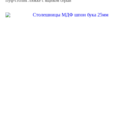
Пуф-столик Люкке с ящиком серый