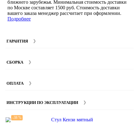
ближнего зарубежья. Минимальная стоимость доставки
по Москве составляет 1500 руб. Стоимость доставки
вашего заказа менеджер рассчитает при оформлении.
Подробнее
ГАРАНТИЯ
Гарантийный срок на мебель компании SMART DECOR
составляет 12 месяцев с момента покупки при
СБОРКА
соблюдении правил эксплуатации. Подробнее об
условиях гарантии и эксплуатации товаров смотрите в
Мы предоставляем услуги сборки и монтажа мебели.
разделе
Гарантия
.
Стоимость сборки зависит от количества и моделей
ОПЛАТА
изделий. Подробную информацию вы можете уточнить у
наших
менеджеров
.
ИНСТРУКЦИИ ПО ЭКСПЛУАТАЦИИ
-38 %