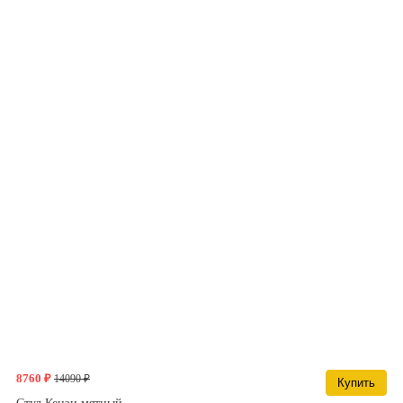
8760 ₽
14090 ₽
Купить