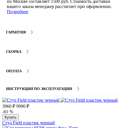
по Москве составляет 1500 руб. Стоимость доставки
вашего заказа менеджер рассчитает при оформлении.
Подробнее
ГАРАНТИЯ
Гарантийный срок на мебель компании SMART DECOR
составляет 12 месяцев с момента покупки при
СБОРКА
соблюдении правил эксплуатации. Подробнее об
условиях гарантии и эксплуатации товаров смотрите в
Мы предоставляем услуги сборки и монтажа мебели.
разделе
Гарантия
.
Стоимость сборки зависит от количества и моделей
ОПЛАТА
изделий. Подробную информацию вы можете уточнить у
наших
менеджеров
.
ИНСТРУКЦИИ ПО ЭКСПЛУАТАЦИИ
3960 ₽
9990 ₽
-61 %
Купить
Стул Field пластик черный