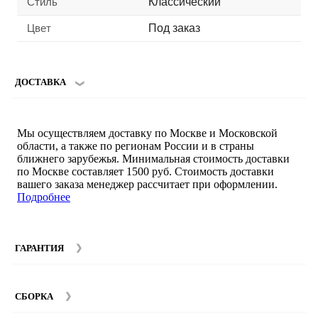
Стиль
Классический
Цвет
Под заказ
ДОСТАВКА
Мы осуществляем доставку по Москве и Московской
области, а также по регионам России и в страны
ближнего зарубежья. Минимальная стоимость доставки
по Москве составляет 1500 руб. Стоимость доставки
вашего заказа менеджер рассчитает при оформлении.
Подробнее
ГАРАНТИЯ
Гарантийный срок на мебель компании SMART DECOR
составляет 12 месяцев с момента покупки при
СБОРКА
соблюдении правил эксплуатации. Подробнее об