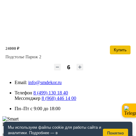
24000 ₽
Купить
Подстолье Париж 2
Email:
info@smdekor.ru
Телефон
8 (499) 130 18 40
Мессенджер
8 (968) 446 14 00
Пн–Пт с 9:00 до 18:00
Мы используем файлы cookie для работы сайта и
аналитики. Подробнее — в
Понятно
© 2026 г. Москва. Дизайнерская мебель для кафе и ресторанов,