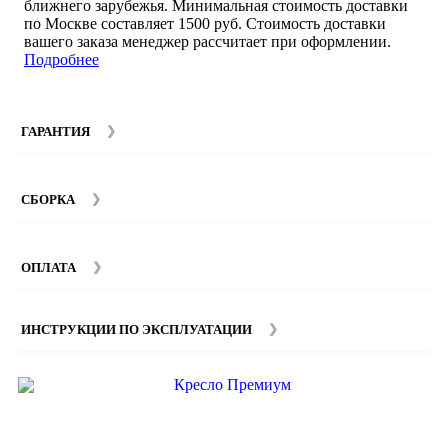
ближнего зарубежья. Минимальная стоимость доставки
по Москве составляет 1500 руб. Стоимость доставки
вашего заказа менеджер рассчитает при оформлении.
Подробнее
ГАРАНТИЯ
Гарантийный срок на мебель компании SMART DECOR
составляет 12 месяцев с момента покупки при
СБОРКА
соблюдении правил эксплуатации. Подробнее об
условиях гарантии и эксплуатации товаров смотрите в
Мы предоставляем услуги сборки и монтажа мебели.
разделе
Гарантия
.
Стоимость сборки зависит от количества и моделей
ОПЛАТА
изделий. Подробную информацию вы можете уточнить у
наших
менеджеров
.
ИНСТРУКЦИИ ПО ЭКСПЛУАТАЦИИ