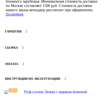
ближнего зарубежья. Минимальная стоимость доставки
по Москве составляет 1500 руб. Стоимость доставки
вашего заказа менеджер рассчитает при оформлении.
Подробнее
ГАРАНТИЯ
Гарантийный срок на мебель компании SMART DECOR
составляет 12 месяцев с момента покупки при
СБОРКА
соблюдении правил эксплуатации. Подробнее об
условиях гарантии и эксплуатации товаров смотрите в
Мы предоставляем услуги сборки и монтажа мебели.
разделе
Гарантия
.
Стоимость сборки зависит от количества и моделей
ОПЛАТА
изделий. Подробную информацию вы можете уточнить у
наших
менеджеров
.
ИНСТРУКЦИИ ПО ЭКСПЛУАТАЦИИ
-29 %