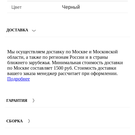
Цвет
Черный
ДОСТАВКА
Мы осуществляем доставку по Москве и Московской
области, а также по регионам России и в страны
ближнего зарубежья. Минимальная стоимость доставки
по Москве составляет 1500 руб. Стоимость доставки
вашего заказа менеджер рассчитает при оформлении.
Подробнее
ГАРАНТИЯ
Гарантийный срок на мебель компании SMART DECOR
составляет 12 месяцев с момента покупки при
СБОРКА
соблюдении правил эксплуатации. Подробнее об
условиях гарантии и эксплуатации товаров смотрите в
Мы предоставляем услуги сборки и монтажа мебели.