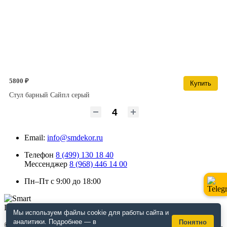
5800 ₽
Купить
Стул барный Сайпл серый
Email:
info@smdekor.ru
Телефон
8 (499) 130 18 40
Мессенджер
8 (968) 446 14 00
Пн–Пт с 9:00 до 18:00
Мы используем файлы cookie для работы сайта и
аналитики. Подробнее — в
Понятно
© 2026 г. Москва. Дизайнерская мебель для кафе и ресторанов,