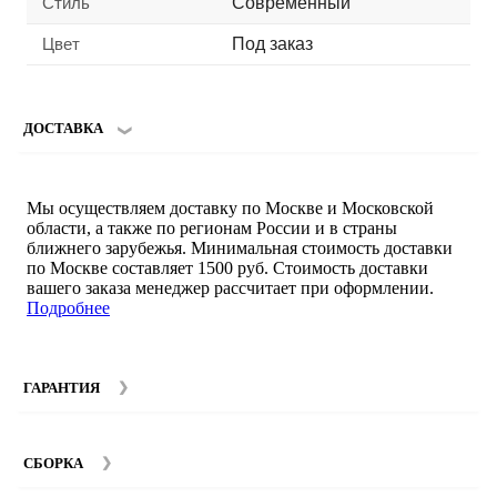
Стиль
Современный
Цвет
Под заказ
ДОСТАВКА
Мы осуществляем доставку по Москве и Московской
области, а также по регионам России и в страны
ближнего зарубежья. Минимальная стоимость доставки
по Москве составляет 1500 руб. Стоимость доставки
вашего заказа менеджер рассчитает при оформлении.
Подробнее
ГАРАНТИЯ
Гарантийный срок на мебель компании SMART DECOR
составляет 12 месяцев с момента покупки при
СБОРКА
соблюдении правил эксплуатации. Подробнее об