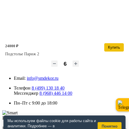
24000 ₽
Купить
Подстолье Париж 2
Email:
info@smdekor.ru
Телефон
8 (499) 130 18 40
Мессенджер
8 (968) 446 14 00
Пн–Пт с 9:00 до 18:00
Мы используем файлы cookie для работы сайта и
аналитики. Подробнее — в
Понятно
© 2026 г. Москва. Дизайнерская мебель для кафе и ресторанов,