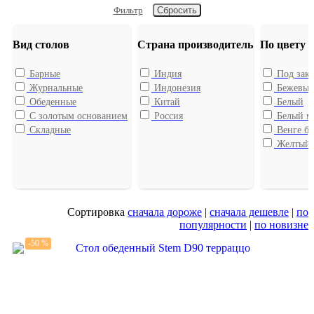
Фильтр
Вид столов
Страна производитель
По цвету
Барные
Индия
Под зака
Журнальные
Индонезия
Бежевы
Обеденные
Китай
Белый
С золотым основанием
Россия
Белый м
Складные
Венге бу
Желтый
Сортировка
сначала дороже
|
сначала дешевле
|
по
популярности
|
по новизне
-50 %