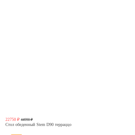
22750 ₽
44990 ₽
Стол обеденный Stem D90 терраццо