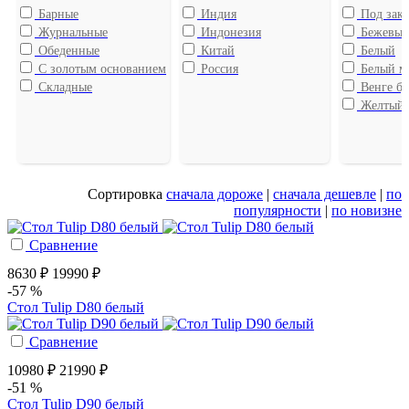
Барные
Индия
Под зака
Журнальные
Индонезия
Бежевы
Обеденные
Китай
Белый
С золотым основанием
Россия
Белый м
Складные
Венге бу
Желтый
Сортировка
сначала дороже
|
сначала дешевле
|
по
популярности
|
по новизне
Сравнение
8630 ₽
19990 ₽
-57 %
Стол Tulip D80 белый
Сравнение
10980 ₽
21990 ₽
-51 %
Стол Tulip D90 белый