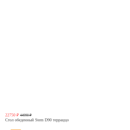
22750 ₽
44990 ₽
Стол обеденный Stem D90 терраццо