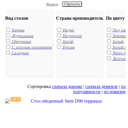
Фильтр
Вид столов
Страна производитель
По цвету
Барные
Индия
Под зака
Журнальные
Индонезия
Бежевы
Обеденные
Китай
Белый
С золотым основанием
Россия
Белый м
Складные
Венге бу
Желтый
Сортировка
сначала дороже
|
сначала дешевле
|
по
популярности
|
по новизне
-50 %