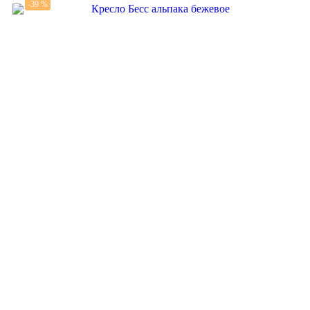
-39 %