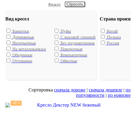
Фильтр
Вид кресел
Страна произв
Банкетки
Пуфы
Китай
Деревянные
С высокой спинкой
Польша
Интерьерные
Без подлокотников
Россия
На металлокаркасе
Поворотные
Обеденные
Компьютерные
Оттоманки
Офисные
Сортировка
сначала дороже
|
сначала дешевле
|
по
популярности
|
по новизне
-60 %